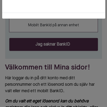
Starta Mobilt BankID
Mobilt BankId på annan enhet
Jag saknar BankID
Välkommen till Mina sidor!
Här loggar du in på ditt konto med ditt
personnummer och ett lösenord som du själv har
valt eller med ett mobilt BankID.
Om du valt ett eget lösenord kan du behöva