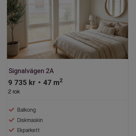
Signalvägen 2A
2
9 735 kr
•
47 m
2 rok
Balkong
Diskmaskin
Ekparkett