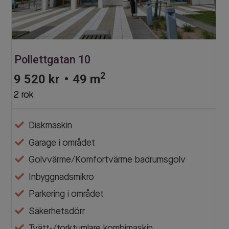
Pollettgatan 10
2
9 520 kr
•
49 m
2 rok
Diskmaskin
Garage i området
Golvvärme/Komfortvärme badrumsgolv
Inbyggnadsmikro
Parkering i området
Säkerhetsdörr
Tvätt-/torktumlare kombimaskin