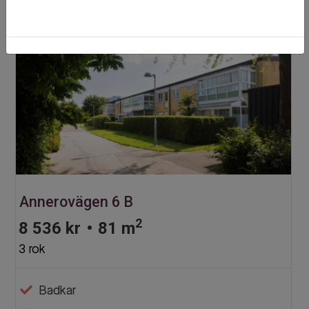
Annerovägen 6 B
2
8 536 kr
•
81 m
3 rok
Badkar