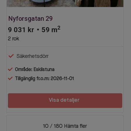
Nyforsgatan 29
2
9 031 kr
•
59 m
2 rok
Säkerhetsdörr
Område: Eskilstuna
Tillgänglig fr.o.m: 2026-11-01
Visa detaljer
10
/
180
Hämta fler