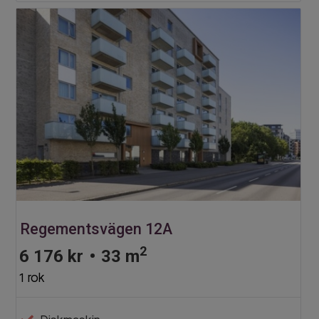
Regementsvägen 12A
2
6 176 kr
•
33 m
1 rok