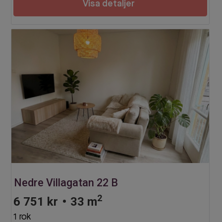
Visa detaljer
Nedre Villagatan 22 B
2
6 751 kr
•
33 m
1 rok