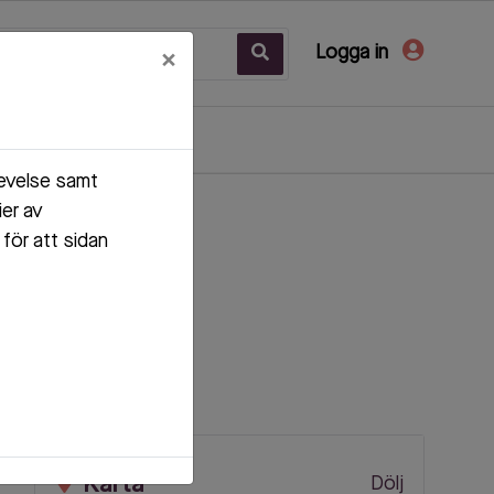
Logga in
×
levelse samt
ier av
för att sidan
Karta
Dölj