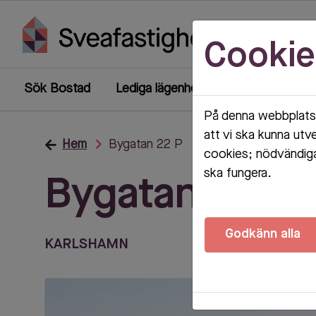
Cookie
Sök Bostad
Lediga lägenheter
Mina sidor
På denna webbplats 
att vi ska kunna utv
Hem
Bygatan 22 P
cookies; nödvändiga
ska fungera.
Bygatan 22 P
Godkänn alla
KARLSHAMN