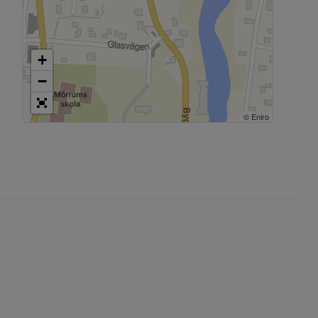
+
−
© Eniro