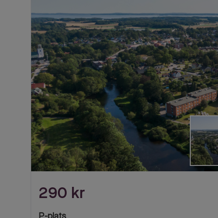
'
290 kr
P-plats