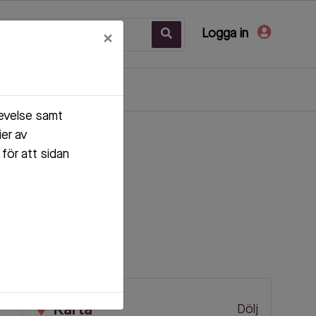
Logga in
×
levelse samt
ier av
för att sidan
Karta
Dölj