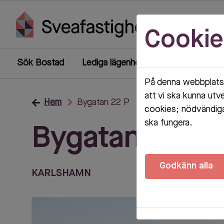
Cookie
Sök Bostad
Lediga lägenheter
Mina sidor
På denna webbplats 
att vi ska kunna utv
Hem
Bygatan 22 P
cookies; nödvändiga
ska fungera.
Bygatan 22 P
Godkänn alla
KARLSHAMN