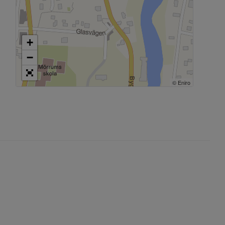
+
−
© Eniro