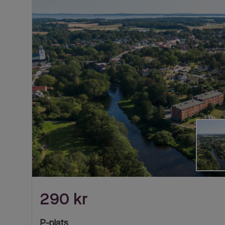
'
290 kr
P-plats