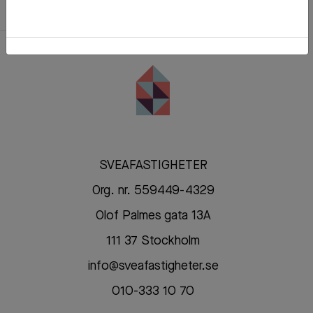
SVEAFASTIGHETER
Org. nr. 559449-4329
Olof Palmes gata 13A
111 37 Stockholm
info@sveafastigheter.se
010-333 10 70