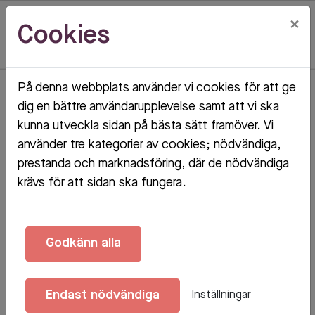
×
Cookies
På denna webbplats använder vi cookies för att ge
Hem
Objektsdetalj
dig en bättre användarupplevelse samt att vi ska
kunna utveckla sidan på bästa sätt framöver. Vi
Objektsdetalj
använder tre kategorier av cookies; nödvändiga,
prestanda och marknadsföring, där de nödvändiga
krävs för att sidan ska fungera.
Objektet kan ej visas
Godkänn alla
Tyvärr kan inte objektet du efterfrågade visas. Det
kan t.ex. bero på att det inte längre finns tillgängligt
Endast nödvändiga
Inställningar
att söka.