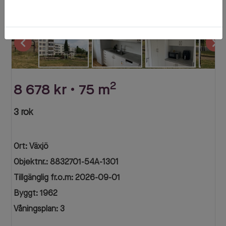
'
2
8 678 kr • 75 m
3 rok
Ort: Växjö
Objektnr.: 8832701-54A-1301
Tillgänglig fr.o.m: 2026-09-01
Byggt: 1962
Våningsplan: 3