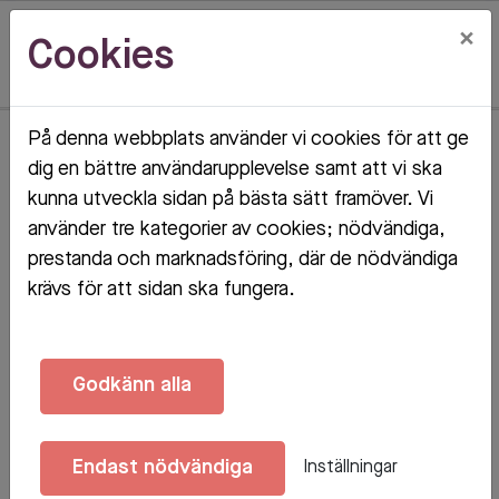
×
Cookies
På denna webbplats använder vi cookies för att ge
Hem
Mörners Väg 54 A
dig en bättre användarupplevelse samt att vi ska
kunna utveckla sidan på bästa sätt framöver. Vi
Mörners Väg 54 A
använder tre kategorier av cookies; nödvändiga,
prestanda och marknadsföring, där de nödvändiga
VÄXJÖ
krävs för att sidan ska fungera.
Godkänn alla
Endast nödvändiga
Inställningar