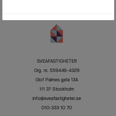
SVEAFASTIGHETER
Org. nr. 559449-4329
Olof Palmes gata 13A
111 37 Stockholm
info@sveafastigheter.se
010-333 10 70