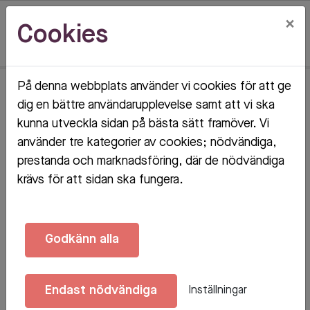
×
Cookies
På denna webbplats använder vi cookies för att ge
Hem
Objektsdetalj
dig en bättre användarupplevelse samt att vi ska
kunna utveckla sidan på bästa sätt framöver. Vi
Objektsdetalj
använder tre kategorier av cookies; nödvändiga,
prestanda och marknadsföring, där de nödvändiga
krävs för att sidan ska fungera.
Objektet kan ej visas
Godkänn alla
Tyvärr kan inte objektet du efterfrågade visas. Det
kan t.ex. bero på att det inte längre finns tillgängligt
Endast nödvändiga
Inställningar
att söka.