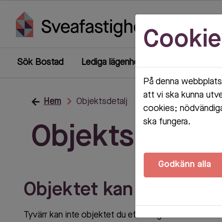
Cookie
Sök Bostad
Lediga lägenheter
Mina sidor
På denna webbplats 
att vi ska kunna utv
Hem
Objektsdetalj
cookies; nödvändiga
ska fungera.
Objektsdetalj
Godkänn alla
Objektet kan ej visas
Tyvärr kan inte objektet du efterfrågade visas. Det ka