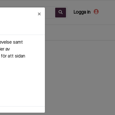
Logga in
×
levelse samt
ier av
för att sidan