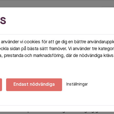
s
använder vi cookies för att ge dig en bättre användarupp
eckla sidan på bästa sätt framöver. Vi använder tre kategor
, prestanda och marknadsföring, där de nödvändiga krävs 
Endast nödvändiga
Inställningar
n t.ex. bero på att det inte längre finns tillgängligt att