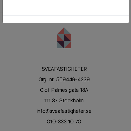
SVEAFASTIGHETER
Org. nr. 559449-4329
Olof Palmes gata 13A
111 37 Stockholm
info@sveafastigheter.se
010-333 10 70