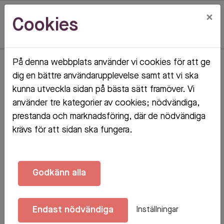
×
Cookies
På denna webbplats använder vi cookies för att ge
Hem
Objektsdetalj
dig en bättre användarupplevelse samt att vi ska
kunna utveckla sidan på bästa sätt framöver. Vi
Objektsdetalj
använder tre kategorier av cookies; nödvändiga,
prestanda och marknadsföring, där de nödvändiga
krävs för att sidan ska fungera.
Objektet kan ej visas
Godkänn alla
Tyvärr kan inte objektet du efterfrågade visas. Det
kan t.ex. bero på att det inte längre finns tillgängligt
Endast nödvändiga
Inställningar
att söka.