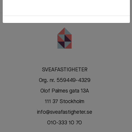
SVEAFASTIGHETER
Org. nr. 559449-4329
Olof Palmes gata 13A
111 37 Stockholm
info@sveafastigheter.se
010-333 10 70