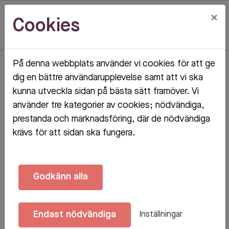
×
Cookies
På denna webbplats använder vi cookies för att ge
Hem
Objektsdetalj
dig en bättre användarupplevelse samt att vi ska
kunna utveckla sidan på bästa sätt framöver. Vi
Objektsdetalj
använder tre kategorier av cookies; nödvändiga,
prestanda och marknadsföring, där de nödvändiga
krävs för att sidan ska fungera.
Objektet kan ej visas
Godkänn alla
Tyvärr kan inte objektet du efterfrågade visas. Det
kan t.ex. bero på att det inte längre finns tillgängligt
Endast nödvändiga
Inställningar
att söka.