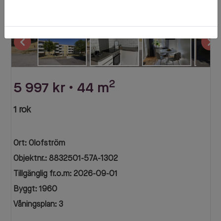
'
2
5 997 kr • 44 m
1 rok
Ort: Olofström
Objektnr.: 8832501-57A-1302
Tillgänglig fr.o.m: 2026-09-01
Byggt: 1960
Våningsplan: 3