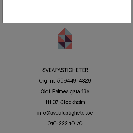
SVEAFASTIGHETER
Org. nr. 559449-4329
Olof Palmes gata 13A
111 37 Stockholm
info@sveafastigheter.se
010-333 10 70