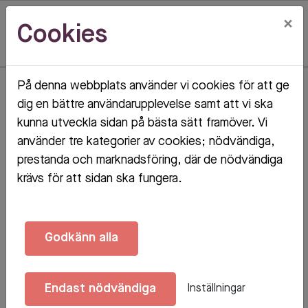
×
Cookies
På denna webbplats använder vi cookies för att ge
Hem
Objektsdetalj
dig en bättre användarupplevelse samt att vi ska
kunna utveckla sidan på bästa sätt framöver. Vi
Objektsdetalj
använder tre kategorier av cookies; nödvändiga,
prestanda och marknadsföring, där de nödvändiga
krävs för att sidan ska fungera.
Objektet kan ej visas
Godkänn alla
Tyvärr kan inte objektet du efterfrågade visas. Det
kan t.ex. bero på att det inte längre finns tillgängligt
Endast nödvändiga
Inställningar
att söka.