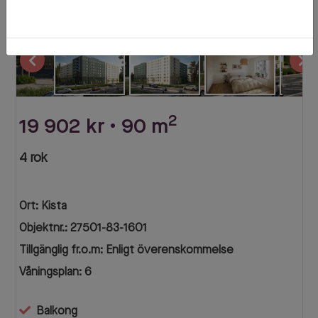
'
2
19 902 kr • 90 m
4 rok
Ort: Kista
Objektnr.: 27501-83-1601
Tillgänglig fr.o.m: Enligt överenskommelse
Våningsplan: 6
Balkong