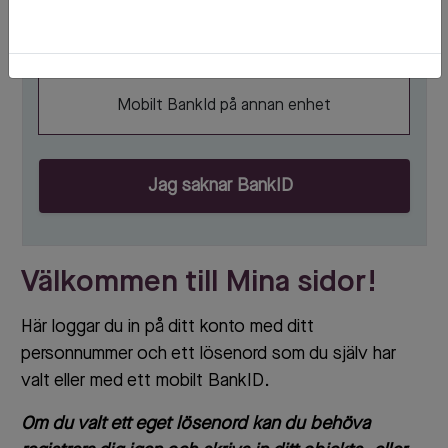
Starta Mobilt BankID
Mobilt BankId på annan enhet
Jag saknar BankID
Välkommen till Mina sidor!
Här loggar du in på ditt konto med ditt
personnummer och ett lösenord som du själv har
valt eller med ett mobilt BankID.
Om du valt ett eget lösenord kan du behöva